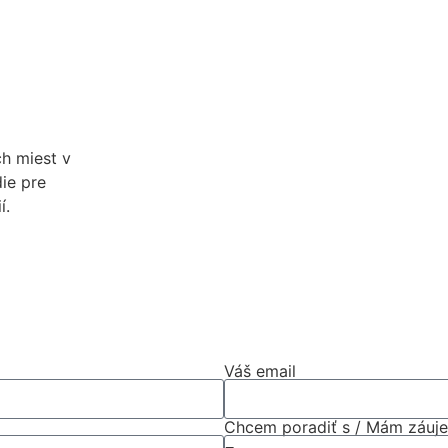
h miest v
ie pre
í.
Váš email
Chcem poradiť s / Mám záuj