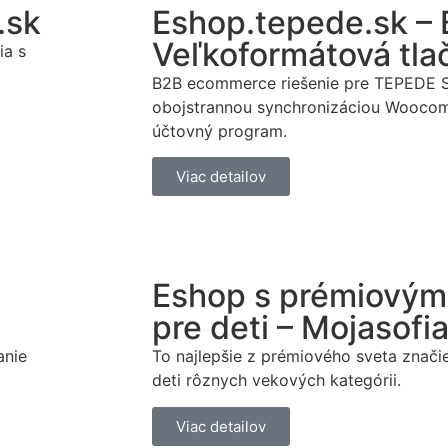
.sk
Eshop.tepede.sk –
Veľkoformátová tla
ia s
B2B ecommerce riešenie pre TEPEDE Sl
obojstrannou synchronizáciou Wooc
účtovný program.
Viac detailov
Eshop s prémiovým
pre deti – Mojasofi
anie
To najlepšie z prémiového sveta značie
deti rôznych vekových kategórii.
Viac detailov