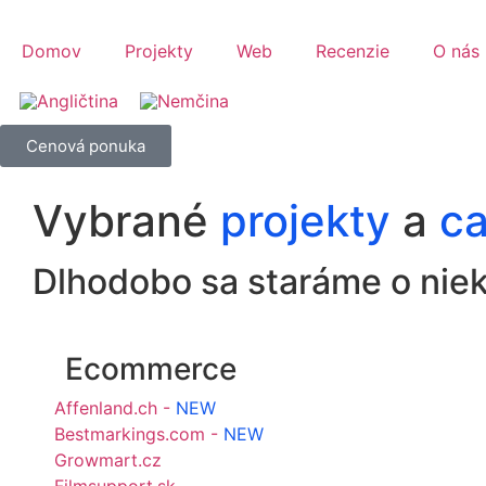
Domov
Projekty
Web
Recenzie
O nás
Cenová ponuka
Vybrané
projekty
a
ca
Dlhodobo sa staráme o niek
Ecommerce
Affenland.ch -
NEW
Bestmarkings.com -
NEW
Growmart.cz
Filmsupport.sk