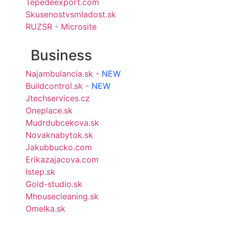
Tepedeexport.com
Skusenostvsmladost.sk
RUZSR - Microsite
Business
Najambulancia.sk -
NEW
Buildcontrol.sk -
NEW
Jtechservices.cz
Oneplace.sk
Mudrdubcekova.sk
Novaknabytok.sk
Jakubbucko.com
Erikazajacova.com
Istep.sk
Gold-studio.sk
Mhousecleaning.sk
Omelka.sk