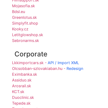
Mojasofia.sk
Bdsl.eu
Greenlotus.sk
Simplyfit.shop
Kooky.cz
Letitglowshop.sk
Sebronarms.sk
Corporate
Lkkimportcars.sk -
API / Import XML
Olcsobban-szlovakiaban.hu -
Redesign
Eximbanka.sk
Assiduo.sk
Arosrail.sk
KCT.sk
Duoclinic.sk
Tepede.sk