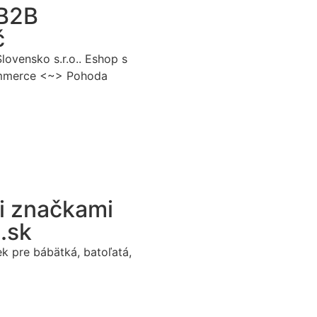
 B2B
č
ovensko s.r.o.. Eshop s
ommerce <~> Pohoda
i značkami
a.sk
k pre bábätká, batoľatá,